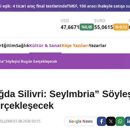
 testlerinde
TMSF, 106 aracı ihaleyle satışa sunacak
Düğün konvoyuna a
USD
EURO
47,6671
55,0615
%0,05
%-0,13
r
Eğitim
Sağlık
Kültür & Sanat
Köşe Yazıları
Yazarlar
ria” Söyleşisi Bugün Gerçekleşecek
da Silivri: Seylmbria” Söyleş
rçekleşecek
LLEME:07.08.2026 00:15
G
o
o
g
l
e
News