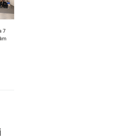
a 7
ılım
i