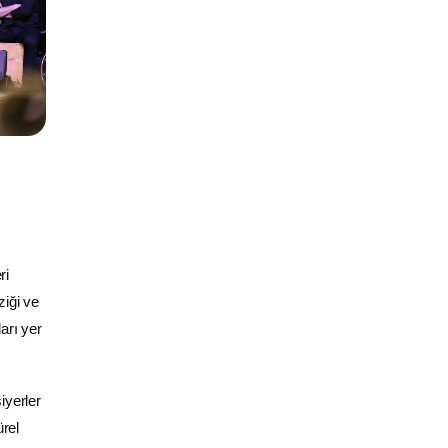
ri
ziği ve
arı yer
iyerler
ürel