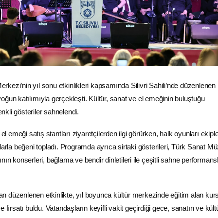
Merkezi’nin yıl sonu etkinlikleri kapsamında Silivri Sahili’nde düzenlenen
oğun katılımıyla gerçekleşti. Kültür, sanat ve el emeğinin buluştuğu
renkli gösteriler sahnelendi.
emeği satış stantları ziyaretçilerden ilgi görürken, halk oyunları ekiple
larla beğeni topladı. Programda ayrıca sirtaki gösterileri, Türk Sanat Mü
nın konserleri, bağlama ve bendir dinletileri ile çeşitli sahne performansl
ndan düzenlenen etkinlikte, yıl boyunca kültür merkezinde eğitim alan kurs
 fırsatı buldu. Vatandaşların keyifli vakit geçirdiği gece, sanatın ve kült