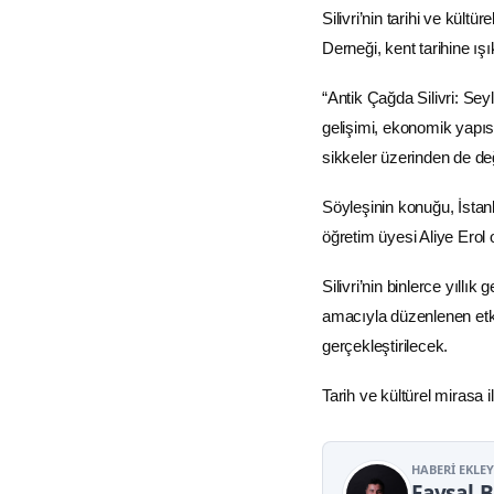
Silivri’nin tarihi ve kül
Derneği, kent tarihine ışı
“Antik Çağda Silivri: Seyl
gelişimi, ekonomik yapıs
sikkeler üzerinden de de
Söyleşinin konuğu, İstan
öğretim üyesi Aliye Erol 
Silivri’nin binlerce yıll
amacıyla düzenlenen etki
gerçekleştirilecek.
Tarih ve kültürel mirasa i
HABERI EKLE
Faysal 