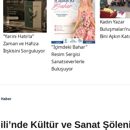
Kadın Yazar
Buluşmaları’n
Bini Aşkın Kat
“Yarını Hatırla”
Zaman ve Hafıza
"İçimdeki Bahar"
İlişkisini Sorguluyor
Resim Sergisi
Sanatseverlerle
Buluşuyor
i Haber
hili’nde Kültür ve Sanat Şölen