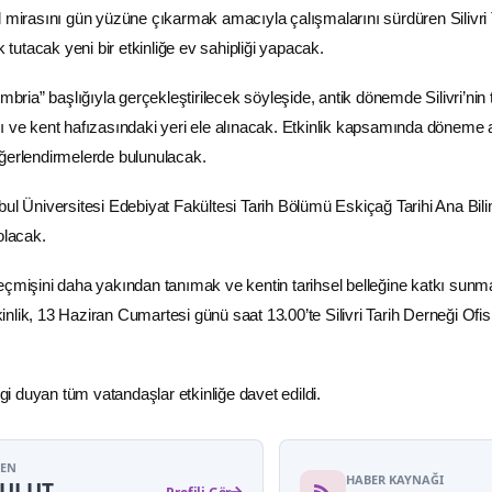
türel mirasını gün yüzüne çıkarmak amacıyla çalışmalarını sürdüren Silivri 
k tutacak yeni bir etkinliğe ev sahipliği yapacak.
mbria” başlığıyla gerçekleştirilecek söyleşide, antik dönemde Silivri’nin 
ı ve kent hafızasındaki yeri ele alınacak. Etkinlik kapsamında döneme a
ğerlendirmelerde bulunulacak.
bul Üniversitesi Edebiyat Fakültesi Tarih Bölümü Eskiçağ Tarihi Ana Bili
olacak.
ık geçmişini daha yakından tanımak ve kentin tarihsel belleğine katkı sun
nlik, 13 Haziran Cumartesi günü saat 13.00’te Silivri Tarih Derneği Ofis
lgi duyan tüm vatandaşlar etkinliğe davet edildi.
YEN
HABER KAYNAĞI
BULUT