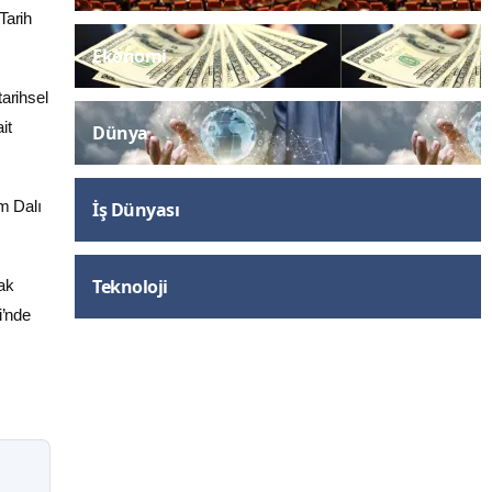
Tarih
Ekonomi
tarihsel
it
Dünya
m Dalı
İş Dünyası
Teknoloji
mak
i’nde