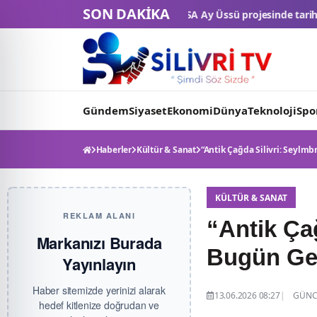
SON DAKİKA
NASA Ay Üssü projesinde tarihi eşik: 4 ticari araç final
Gündem
Siyaset
Ekonomi
Dünya
Teknoloji
Spo
Haberler
Kültür & Sanat
“Antik Çağda Silivri: Seylmb
KÜLTÜR & SANAT
REKLAM ALANI
“Antik Çağ
Markanızı Burada
Bugün Ge
Yayınlayın
Haber sitemizde yerinizi alarak
13.06.2026 08:27
GÜNCE
hedef kitlenize doğrudan ve