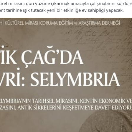
ültürel mirasını gün yüzüne çıkarmak amacıyla çalışmalarını sürdür
ent tarihine ışık tutacak yeni bir etkinliğe ev sahipliği yapacak.