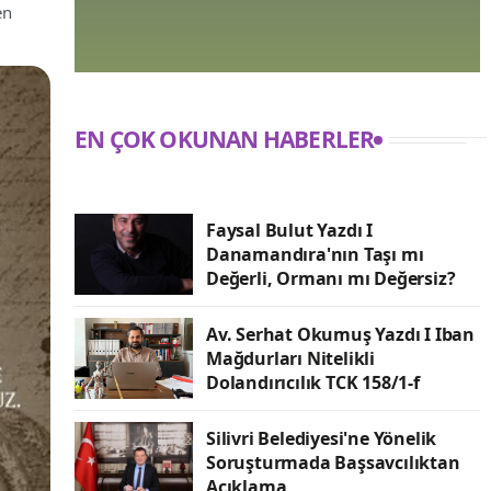
en
EN ÇOK OKUNAN HABERLER
Faysal Bulut Yazdı I
Danamandıra'nın Taşı mı
Değerli, Ormanı mı Değersiz?
Av. Serhat Okumuş Yazdı I Iban
Mağdurları Nitelikli
Dolandırıcılık TCK 158/1-f
Silivri Belediyesi'ne Yönelik
Soruşturmada Başsavcılıktan
Açıklama