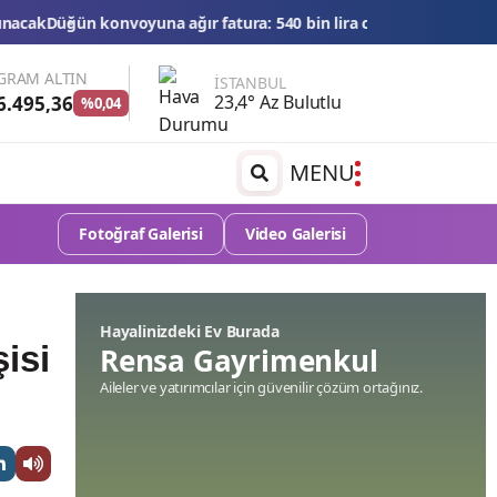
ğır fatura: 540 bin lira ceza, 6 araç trafikten men edildi
THY'den t
GRAM ALTIN
İSTANBUL
23,4° Az Bulutlu
6.495,36
%0,04
MENU
Fotoğraf Galerisi
Video Galerisi
Hayalinizdeki Ev Burada
isi
Rensa Gayrimenkul
Aileler ve yatırımcılar için güvenilir çözüm ortağınız.