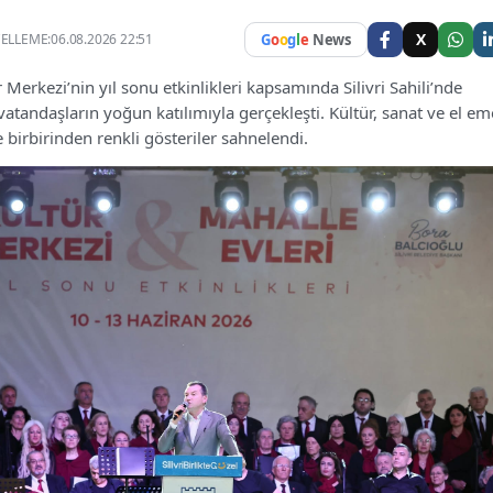
X
LLEME:06.08.2026 22:51
G
o
o
g
l
e
News
r Merkezi’nin yıl sonu etkinlikleri kapsamında Silivri Sahili’nde
tandaşların yoğun katılımıyla gerçekleşti. Kültür, sanat ve el em
 birbirinden renkli gösteriler sahnelendi.