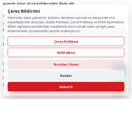
Rektörler Forumu'nu, mutabakat zaptının uygulanmasını
Çerez Bildirimi
desteklemek ve üzerinde mutabık kalınan girişimleri takip etmek için
Sitemizde, daha yüksek bir kullanıcı deneyimi sunmak ve deneyimlerinizi
platform olarak kullanabileceklerine işaret eden Özvar, bu kapsamda
kişiselleştirmek amacıyla, Gizlilik Politikası, Çerez Politikası ve KVKK Aydınlatma
Metni sayfalarında belirtilen maddelerle sınırlı olmak üzere ve ilgili yasal
koordinasyon veya ortak çalışma mekanizması kurulması, sınırlı
düzenlemeler çerçevesinde çerezler kullanıyoruz.
sayıda öncelikli alan belirlenmesi ile pilot ortak programların ve
araştırma projelerinin teşvik edilmesinin değerlendirilebileceğini
Çerez Politikası
vurguladı.
KVKK Metni
Başlangıçta yapay zeka ve dijital teknolojiler, yeşil dönüşüm ve enerji,
Tercihleri Yönet
sağlık bilimleri ve biyoteknoloji ile mühendislik ve ileri üretim
teknolojileri gibi birkaç stratejik alana odaklanabileceklerini belirten
Reddet
Özvar, bu alanlardaki hedef odaklı ve iyi tanımlanmış projelerin kısa
Kabul Et
sürede ivme oluşturabileceğini ifade etti.
Özvar, "Bugünkü forumu ve mutabakat zaptını birbirini
güçlendirebilecek tamamlayıcı araçlar olarak görüyoruz. Bu iş
birliğinin somut ve ölçülebilir sonuçlar üretmesini sağlamak amacıyla
yakın çalışmaya hazırız. Ortaklığımızı daha ileri taşımayı sabırsızlıkla
bekliyorum." ifadesini kullandı.