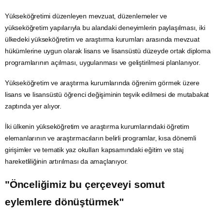
imza attığı anlaşma uyarınca, iki ülke arasında yapay zeka, dijital
teknolojiler,
enerji
dönüşümü, sağlık bilimleri ve biyoteknoloji gibi
stratejik alanlarda ortak projeler geliştirilmesi hedefleniyor.
İki ülkede bilim ve eğitimde iş birliğinin tesis edilmesi, karşılıklı
ziyaretlerle bilgi ile teknik uzmanlık paylaşımının
teşvik
edilmesi, enerji
dönüşümü, yenilikçi endüstriyel teknolojiler, sürdürülebilir tarım,
dijitalleşme,
yapay zeka
ile halk sağlığı ve biyoteknoloji gibi alanlarda
ortak
bilimsel araştırma
yapılması, tecrübe paylaşımı ve bilimsel
konsorsiyumların kurulması öngörülüyor.
Yükseköğretimi düzenleyen mevzuat, düzenlemeler ve
yükseköğretim yapılarıyla bu alandaki deneyimlerin paylaşılması, iki
ülkedeki yükseköğretim ve araştırma kurumları arasında mevzuat
hükümlerine uygun olarak lisans ve lisansüstü düzeyde ortak diploma
programlarının açılması, uygulanması ve geliştirilmesi planlanıyor.