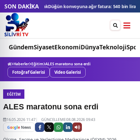
SON DAKİKA
ğün konvoyuna ağır fatura: 540 bin lira ceza, 6 araç trafikten men 
Gündem
Siyaset
Ekonomi
Dünya
Teknoloji
Spor
Haberler
Eğitim
ALES maratonu sona erdi
Fotoğraf Galerisi
Video Galerisi
EĞITIM
ALES maratonu sona erdi
16.05.2026 11:47
GÜNCELLEME:08.08.2026 09:43
G
o
o
g
l
e
News
Ölçme, Seçme ve Yerleştirme Merkezince (ÖSYM) 2026