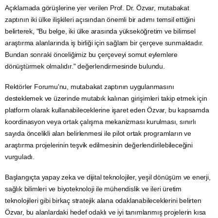
Yükseköğretim ve araştırma kurumlarında öğrenim görmek üzere
lisans ve lisansüstü öğrenci değişiminin teşvik edilmesi de mutabakat
zaptında yer alıyor.
İki ülkenin yükseköğretim ve araştırma kurumlarındaki öğretim
elemanlarının ve araştırmacıların belirli programlar, kısa dönemli
girişimler ve tematik yaz okulları kapsamındaki
eğitim
ve
staj
hareketliliğinin artırılması da amaçlanıyor.
"Önceliğimiz bu çerçeveyi somut
eylemlere dönüştürmek"
Açıklamada görüşlerine yer verilen Prof. Dr. Özvar, mutabakat
zaptının iki ülke ilişkileri açısından önemli bir adımı temsil ettiğini
belirterek, "Bu belge, iki ülke arasında yükseköğretim ve bilimsel
araştırma alanlarında iş birliği için sağlam bir çerçeve sunmaktadır.
Bundan sonraki önceliğimiz bu çerçeveyi somut eylemlere
dönüştürmek olmalıdır." değerlendirmesinde bulundu.