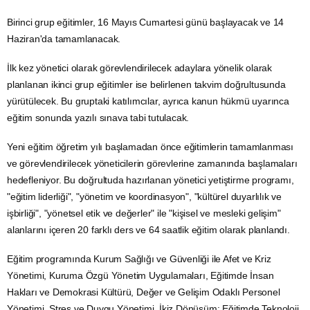
Birinci grup eğitimler, 16 Mayıs Cumartesi günü başlayacak ve 14
Haziran'da tamamlanacak.
İlk kez yönetici olarak görevlendirilecek adaylara yönelik olarak
planlanan ikinci grup eğitimler ise belirlenen takvim doğrultusunda
yürütülecek. Bu gruptaki katılımcılar, ayrıca kanun hükmü uyarınca
eğitim sonunda yazılı sınava tabi tutulacak.
Yeni eğitim öğretim yılı başlamadan önce eğitimlerin tamamlanması
ve görevlendirilecek yöneticilerin görevlerine zamanında başlamaları
hedefleniyor. Bu doğrultuda hazırlanan yönetici yetiştirme programı,
"eğitim liderliği", "yönetim ve koordinasyon", "kültürel duyarlılık ve
işbirliği", "yönetsel etik ve değerler" ile "kişisel ve mesleki gelişim"
alanlarını içeren 20 farklı ders ve 64 saatlik eğitim olarak planlandı.
Eğitim programında Kurum Sağlığı ve Güvenliği ile Afet ve Kriz
Yönetimi, Kuruma Özgü Yönetim Uygulamaları, Eğitimde
İnsan
Hakları
ve Demokrasi Kültürü, Değer ve Gelişim Odaklı Personel
Yönetimi, Stres ve Duygu Yönetimi, İkiz Dönüşüm: Eğitimde Teknoloji