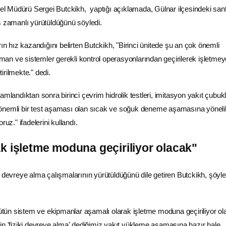
 Müdürü Sergei Butckikh, yaptığı açıklamada, Gülnar ilçesindeki sant
ş zamanlı yürütüldüğünü söyledi.
rın hız kazandığını belirten Butckikh, "Birinci ünitede şu an çok önemli
an ve sistemler gerekli kontrol operasyonlarından geçirilerek işletme
rilmekte." dedi.
amlandıktan sonra birinci çevrim hidrolik testleri, imitasyon
yakıt
çubukl
önemli bir test aşaması olan sıcak ve soğuk deneme aşamasına yöneli
ruz." ifadelerini kullandı.
k işletme moduna geçiriliyor olacak"
vreye alma çalışmalarının yürütüldüğünü dile getiren Butckikh, şöyle
ün sistem ve ekipmanlar aşamalı olarak işletme moduna geçiriliyor ol
in 'fiziki devreye alma' dediğimiz yakıt yükleme aşamasına hazır hale