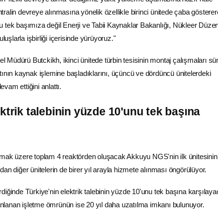
ralin devreye alınmasına yönelik özellikle birinci ünitede çaba göstere
u tek başımıza değil
Enerji
ve
Tabii
Kaynaklar Bakanlığı,
Nükleer Düze
ruluşlarla işbirliği içerisinde yürüyoruz."
Müdürü Butckikh, ikinci ünitede türbin tesisinin montaj çalışmaları sü
tının kaynak işlemine başladıklarını, üçüncü ve dördüncü ünitelerdeki
devam ettiğini anlattı.
ktrik
talebinin yüzde 10'unu tek başına
lmak üzere toplam 4 reaktörden oluşacak Akkuyu NGS'nin ilk ünitesinin
an diğer ünitelerin de birer yıl arayla hizmete alınması öngörülüyor.
diğinde Türkiye'nin elektrik talebinin yüzde 10'unu tek başına karşılay
planlanan işletme ömrünün ise 20 yıl daha uzatılma imkanı bulunuyor.