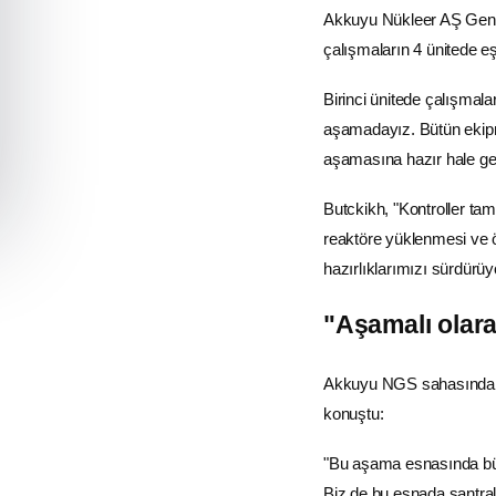
Akkuyu Nükleer
AŞ Genel
çalışmaların 4 ünitede e
Birinci ünitede çalışmala
aşamadayız. Bütün ekipm
aşamasına hazır hale geti
Butckikh, "Kontroller tam
reaktöre yüklenmesi ve 
hazırlıklarımızı sürdürüyo
"Aşamalı olara
Akkuyu NGS sahasında de
konuştu:
"Bu aşama esnasında büt
Biz de bu esnada santral