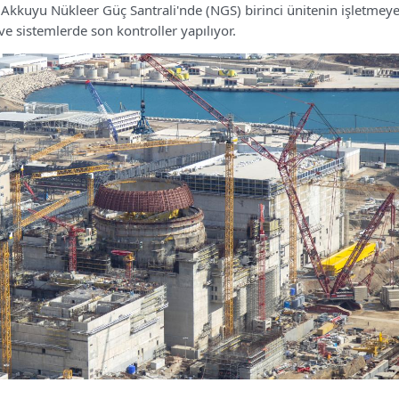
 Akkuyu Nükleer Güç Santrali'nde (NGS) birinci ünitenin işletmey
ve sistemlerde son kontroller yapılıyor.