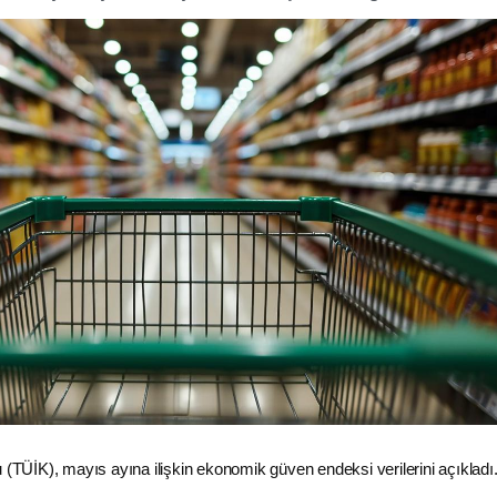
 (TÜİK), mayıs ayına ilişkin ekonomik güven endeksi verilerini açıkladı