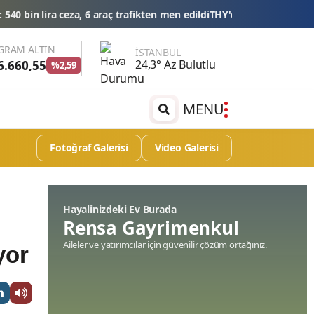
afikten men edildi
THY'den tüm zamanların yolcu ve uçuş rekoru
Esn
GRAM ALTIN
İSTANBUL
24,3° Az Bulutlu
6.660,55
%2,59
MENU
Fotoğraf Galerisi
Video Galerisi
Hayalinizdeki Ev Burada
Rensa Gayrimenkul
Aileler ve yatırımcılar için güvenilir çözüm ortağınız.
yor