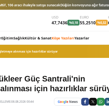
şa sunacak
Düğün konvoyuna ağır fatura: 540 bin lira ceza, 6 araç tr
USD
EURO
47,7436
55,2510
%0,18
%0,32
r
Eğitim
Sağlık
Kültür & Sanat
Köşe Yazıları
Yazarlar
letmeye alınması için hazırlıklar sürüyor
kleer Güç Santrali'nin
alınması için hazırlıklar sürü
LLEME:08.08.2026 00:44
G
o
o
g
l
e
News