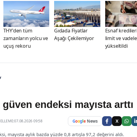
THY'den tüm
Gıdada Fiyatlar
Esnaf kredile
zamanların yolcu ve
Aşağı Çekilemiyor
limit ve vadele
uçuş rekoru
yükseltildi
r
güven endeksi mayısta arttı
X
LLEME:07.08.2026 09:58
G
o
o
g
l
e
News
, mayısta aylık bazda yüzde 0,8 artışla 97,2 değerini aldı.