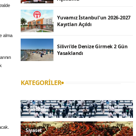
ralde
Yuvamız İstanbul'un 2026-2027
Kayıtları Açıldı
ye alma
Silivri'de Denize Girmek 2 Gün
Yasaklandı
arının
k
KATEGORILER
Gündem
acak.
Siyaset