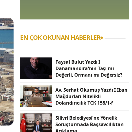
e
EN ÇOK OKUNAN HABERLER
Faysal Bulut Yazdı I
Danamandıra'nın Taşı mı
Değerli, Ormanı mı Değersiz?
Av. Serhat Okumuş Yazdı I Iban
Mağdurları Nitelikli
Dolandırıcılık TCK 158/1-f
Silivri Belediyesi'ne Yönelik
Soruşturmada Başsavcılıktan
Açıklama