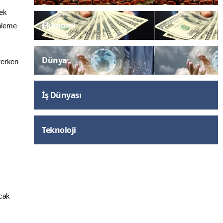
rek
Ekonomi
nleme
Dünya
rerken
İş Dünyası
Teknoloji
acak