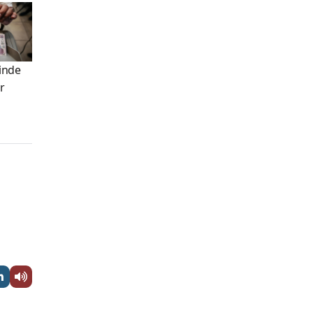
rinde
r