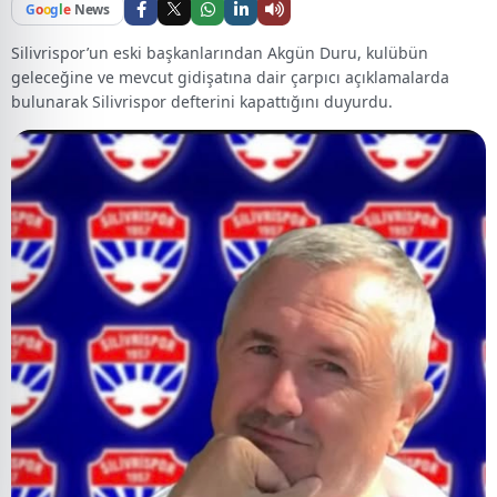
G
o
o
g
l
e
News
Silivrispor’un eski başkanlarından Akgün Duru, kulübün
geleceğine ve mevcut gidişatına dair çarpıcı açıklamalarda
bulunarak Silivrispor defterini kapattığını duyurdu.