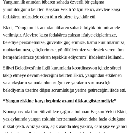
Yangının ilk anından itibaren sahada özverili bir çalışma
yürütüldüğünü belirten Başkan Vekili Yalçın Ekici, alevlere karşı
fedakârca mücadele eden tüm ekiplere teşekkür etti.
Ekici, “Yangının ilk anından itibaren sahada büyük bir mücadele
verilmiştir. Alevlere karşı fedakârca çalışan itfaiye ekiplerimize,
belediye personelimize, güvenlik güçlerimize, kamu kurumlarımıza,
muhtarlarımıza, çiftçilerimize, gönüllülerimize ve destek veren tüm
hemşehrilerimize yürekten teşekkür ediyorum” ifadelerini kullandı.
Silivri Belediyesi’nin ilgili kurumlarla koordinasyon içinde süreci
takip etmeye devam edeceğini belirten Ekici, yangından etkilenen
vatandaşların yanında olunacağını ve yaraların sarılması için
belediyenin üzerine düşen sorumluluğu yerine getireceğini ifade etti.
“Yangın riskine karşı hepimiz azami dikkat göstermeliyiz”
Konuşmasında tüm Silivrililere çağrıda bulunan Başkan Vekili Ekici,
yaz aylarında yangın riskinin her zamankinden daha fazla olduğuna
dikkat çekti. Anız yakma, açık alanda ateş yakma, cam şişe ve yanıcı