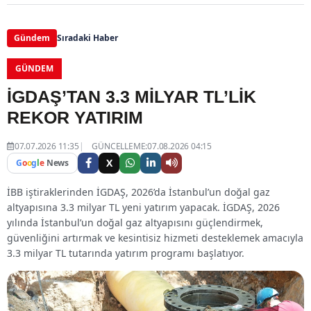
Gündem
Sıradaki Haber
GÜNDEM
İGDAŞ’TAN 3.3 MİLYAR TL’LİK
REKOR YATIRIM
07.07.2026 11:35
GÜNCELLEME:07.08.2026 04:15
X
G
o
o
g
l
e
News
İBB iştiraklerinden İGDAŞ, 2026’da İstanbul’un doğal gaz
altyapısına 3.3 milyar TL yeni yatırım yapacak. İGDAŞ, 2026
yılında İstanbul’un doğal gaz altyapısını güçlendirmek,
güvenliğini artırmak ve kesintisiz hizmeti desteklemek amacıyla
3.3 milyar TL tutarında yatırım programı başlatıyor.