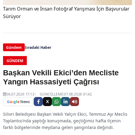
Tarım Orman ve İnsan Fotoğraf Yarışması İçin Başvurular
Sürüyor
Gündem
Sıradaki Haber
GÜNDEM
Başkan Vekili Ekici’den Mecliste
Yangın Hassasiyeti Çağrısı
06.07.2026 17:13
GÜNCELLEME:07.08.2026 01:42
X
G
o
o
g
l
e
News
Silivri Belediyesi Başkan Vekili Yalçın Ekici, Temmuz Ayı Meclis
Toplantısı’nda yaptığı konuşmada, geçtiğimiz hafta ilçenin
farklı bölgelerinde meydana gelen yangınlara değindi.