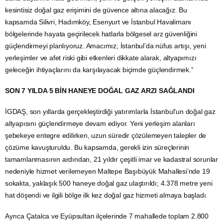
kesintisiz doğal gaz erişimini de güvence altına alacağız. Bu
kapsamda Silivri, Hadımköy, Esenyurt ve İstanbul Havalimanı
bölgelerinde hayata geçirilecek hatlarla bölgesel arz güvenliğini
güçlendirmeyi planlıyoruz. Amacımız; İstanbul’da nüfus artışı, yeni
yerleşimler ve afet riski gibi etkenleri dikkate alarak, altyapımızı
geleceğin ihtiyaçlarını da karşılayacak biçimde güçlendirmek.”
SON 7 YILDA 5 BİN HANEYE DOĞAL GAZ ARZI SAĞLANDI
İGDAŞ, son yıllarda gerçekleştirdiği yatırımlarla İstanbul’un doğal gaz
altyapısını güçlendirmeye devam ediyor. Yeni yerleşim alanları
şebekeye entegre edilirken, uzun süredir çözülemeyen talepler de
çözüme kavuşturuldu. Bu kapsamda, gerekli izin süreçlerinin
tamamlanmasının ardından, 21 yıldır çeşitli imar ve kadastral sorunlar
nedeniyle hizmet verilemeyen Maltepe Başıbüyük Mahallesi’nde 19
sokakta, yaklaşık 500 haneye doğal gaz ulaştırıldı; 4.378 metre yeni
hat döşendi ve ilgili bölge ilk kez doğal gaz hizmeti almaya başladı.
Ayrıca Çatalca ve Eyüpsultan ilçelerinde 7 mahallede toplam 2.800