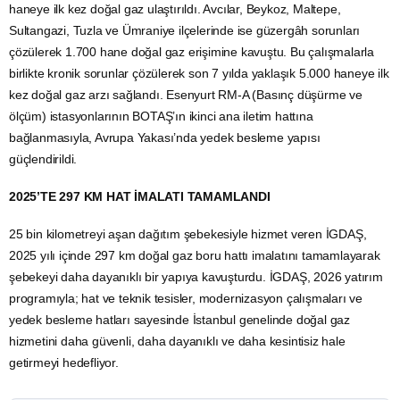
haneye ilk kez doğal gaz ulaştırıldı. Avcılar, Beykoz, Maltepe,
Sultangazi, Tuzla ve Ümraniye ilçelerinde ise güzergâh sorunları
çözülerek 1.700 hane doğal gaz erişimine kavuştu. Bu çalışmalarla
birlikte kronik sorunlar çözülerek son 7 yılda yaklaşık 5.000 haneye ilk
kez doğal gaz arzı sağlandı. Esenyurt RM-A (Basınç düşürme ve
ölçüm) istasyonlarının BOTAŞ’ın ikinci ana iletim hattına
bağlanmasıyla, Avrupa Yakası’nda yedek besleme yapısı
güçlendirildi.
2025’TE 297 KM HAT İMALATI TAMAMLANDI
25 bin kilometreyi aşan dağıtım şebekesiyle hizmet veren İGDAŞ,
2025 yılı içinde 297 km doğal gaz boru hattı imalatını tamamlayarak
şebekeyi daha dayanıklı bir yapıya kavuşturdu. İGDAŞ, 2026 yatırım
programıyla; hat ve teknik tesisler, modernizasyon çalışmaları ve
yedek besleme hatları sayesinde İstanbul genelinde doğal gaz
hizmetini daha güvenli, daha dayanıklı ve daha kesintisiz hale
getirmeyi hedefliyor.