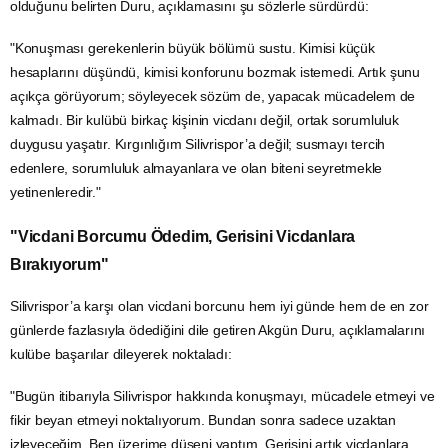
olduğunu belirten Duru, açıklamasını şu sözlerle sürdürdü:
"Konuşması gerekenlerin büyük bölümü sustu. Kimisi küçük
hesaplarını düşündü, kimisi konforunu bozmak istemedi. Artık şunu
açıkça görüyorum; söyleyecek sözüm de, yapacak mücadelem de
kalmadı. Bir kulübü birkaç kişinin vicdanı değil, ortak sorumluluk
duygusu yaşatır. Kırgınlığım Silivrispor’a değil; susmayı tercih
edenlere, sorumluluk almayanlara ve olan biteni seyretmekle
yetinenleredir."
"Vicdani Borcumu Ödedim, Gerisini Vicdanlara
Bırakıyorum"
Silivrispor’a karşı olan vicdani borcunu hem iyi günde hem de en zor
günlerde fazlasıyla ödediğini dile getiren Akgün Duru, açıklamalarını
kulübe başarılar dileyerek noktaladı:
"Bugün itibarıyla Silivrispor hakkında konuşmayı, mücadele etmeyi ve
fikir beyan etmeyi noktalıyorum. Bundan sonra sadece uzaktan
izleyeceğim. Ben üzerime düşeni yaptım. Gerisini artık vicdanlara