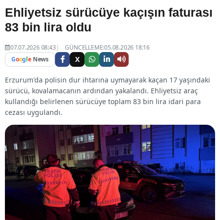
Ehliyetsiz sürücüye kaçışın faturası
83 bin lira oldu
07.07.2026 08:43
GÜNCELLEME:05.08.2026 18:16
X
G
o
o
g
l
e
News
Erzurum'da polisin dur ihtarına uymayarak kaçan 17 yaşındaki
sürücü, kovalamacanın ardından yakalandı. Ehliyetsiz araç
kullandığı belirlenen sürücüye toplam 83 bin lira idari para
cezası uygulandı.