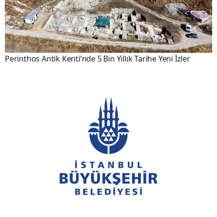
Perinthos Antik Kenti’nde 5 Bin Yıllık Tarihe Yeni İzler