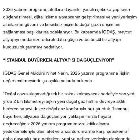
2026 yatırım programı; afetlere dayanıklı yedekli şebeke yapısının
güçlendirilmesi, dijital izleme altyapısının geliştirilmesi ve yeni yerleşim
alanlarının güvenli ve kesintisiz biçimde doğal gaza erişiminin
sağlanması başlıklarına odaklanıyor. Bu kapsamda İGDAŞ, mevcut
altyapıyı modernize ederek daha güçlü ve bütüncül bir altyapı
kurgusu oluşturmayı hedefliyor.
“İSTANBUL BÜYÜRKEN, ALTYAPISI DA GÜÇLENİYOR”
İGDAŞ Genel Müdürü Nihat Narin, 2026 yatırım programına ilişkin
değerlendirmesinde şu açıklamalarda bulundu:
“Doğal gazın ulaşmadığı tek bir sokak kalmayacak hedefiyle son yedi
yılda 2 bin kilometreyi aşkın yeni doğal gaz hattını devreye aldık;
binlerce haneyi ilk kez doğal gaz konforuyla buluşturduk. ‘İstanbul
büyürken, altyapısı da güçleniyor’ yaklaşımımızla hayata
geçireceğimiz 2026 yatırım programımızla; kritik altyapı
yedeklemeleriyle olası afet ve arıza durumlarına karşı şebekemizi
daha dayanıklı hale getirirken, yeni ve gelişen yerleşim alanlarında