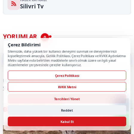
Silivri Tv
YORUMLAR
0
Çerez Bildirimi
Sitemizde, daha yüksek bir kullanıcı deneyimi sunmak ve deneyimlerinizi
kişiselleştirmek amacıyla, Gizlilik Politikası, Çerez Politikası ve KVKK Aydınlatma
İlk Yorumu Siz Yapın
Metni sayfalarında belirtilen maddelerle sınırlı olmak üzere ve ilgili yasal
düzenlemeler çerçevesinde çerezler kullanıyoruz.
Çerez Politikası
Bu haber için henüz onaylı yorum bulunmuyor. İlk yorumu siz
yapın.
KVKK Metni
Tercihleri Yönet
BENZER HABERLER
Reddet
Kabul Et