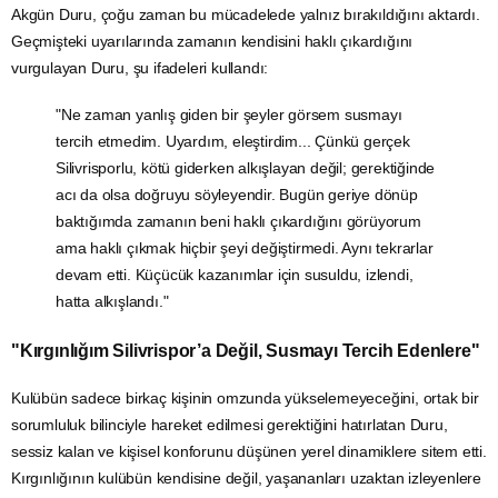
Akgün Duru, çoğu zaman bu mücadelede yalnız bırakıldığını aktardı.
Geçmişteki uyarılarında zamanın kendisini haklı çıkardığını
vurgulayan Duru, şu ifadeleri kullandı:
"Ne zaman yanlış giden bir şeyler görsem susmayı
tercih etmedim. Uyardım, eleştirdim... Çünkü gerçek
Silivrisporlu, kötü giderken alkışlayan değil; gerektiğinde
acı da olsa doğruyu söyleyendir. Bugün geriye dönüp
baktığımda zamanın beni haklı çıkardığını görüyorum
ama haklı çıkmak hiçbir şeyi değiştirmedi. Aynı tekrarlar
devam etti. Küçücük kazanımlar için susuldu, izlendi,
hatta alkışlandı."
"Kırgınlığım Silivrispor’a Değil, Susmayı Tercih Edenlere"
Kulübün sadece birkaç kişinin omzunda yükselemeyeceğini, ortak bir
sorumluluk bilinciyle hareket edilmesi gerektiğini hatırlatan Duru,
sessiz kalan ve kişisel konforunu düşünen yerel dinamiklere sitem etti.
Kırgınlığının kulübün kendisine değil, yaşananları uzaktan izleyenlere