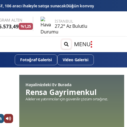
ışa sunacak
Düğün konvoyuna ağır fatura: 540 bin lira ceza, 6 araç tr
GRAM ALTIN
İSTANBUL
27,2° Az Bulutlu
6.573,49
%1,25
MENU
Fotoğraf Galerisi
Video Galerisi
Hayalinizdeki Ev Burada
Rensa Gayrimenkul
Aileler ve yatırımcılar için güvenilir çözüm ortağınız.