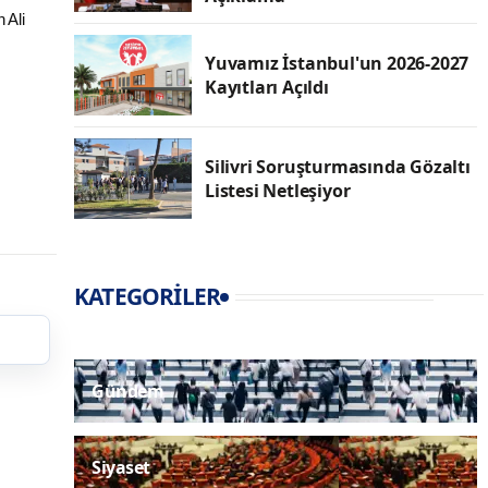
 Ali
Yuvamız İstanbul'un 2026-2027
Kayıtları Açıldı
Silivri Soruşturmasında Gözaltı
Listesi Netleşiyor
KATEGORILER
Gündem
Siyaset