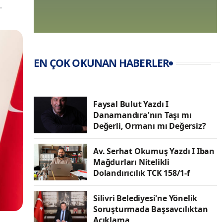
.
EN ÇOK OKUNAN HABERLER
Faysal Bulut Yazdı I
Danamandıra'nın Taşı mı
Değerli, Ormanı mı Değersiz?
Av. Serhat Okumuş Yazdı I Iban
Mağdurları Nitelikli
Dolandırıcılık TCK 158/1-f
Silivri Belediyesi'ne Yönelik
Soruşturmada Başsavcılıktan
Açıklama