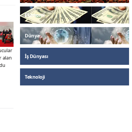
Ekonomi
Dünya
ucular
İş Dünyası
r alan
ldu
Teknoloji