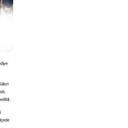
ediye
livri
ndı.
dildi.
i
ilçede