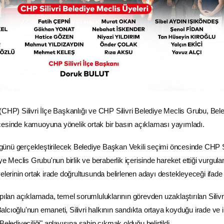
(CHP) Silivri İlçe Başkanlığı ve CHP Silivri Belediye Meclis Grubu, Bel
cesinde kamuoyuna yönelik ortak bir basın açıklaması yayımladı.
ünü gerçekleştirilecek Belediye Başkan Vekili seçimi öncesinde CHP Si
ye Meclis Grubu'nun birlik ve beraberlik içerisinde hareket ettiği vurgula
elerinin ortak irade doğrultusunda belirlenen adayı destekleyeceği ifade e
pılan açıklamada, temel sorumluluklarının görevden uzaklaştırılan Silivr
lcıoğlu'nun emaneti, Silivri halkının sandıkta ortaya koyduğu irade ve 
Belediyeciliği" anlayışına sahip çıkmak olduğu belirtildi.