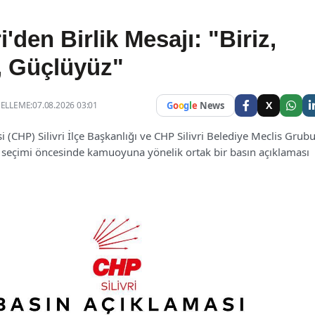
i'den Birlik Mesajı: "Biriz,
, Güçlüyüz"
X
LLEME:07.08.2026 03:01
G
o
o
g
l
e
News
 (CHP) Silivri İlçe Başkanlığı ve CHP Silivri Belediye Meclis Grubu
i seçimi öncesinde kamuoyuna yönelik ortak bir basın açıklaması