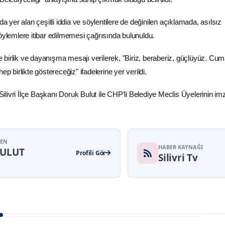
yer alan çeşitli iddia ve söylentilere de değinilen açıklamada, asılsız
söylemlere itibar edilmemesi çağrısında bulunuldu.
birlik ve dayanışma mesajı verilerek, "Biriz, beraberiz, güçlüyüz. Cum
ep birlikte göstereceğiz" ifadelerine yer verildi.
livri İlçe Başkanı Doruk Bulut ile CHP'li Belediye Meclis Üyelerinin im
YEN
HABER KAYNAĞI
BULUT
Profili Gör
Silivri Tv