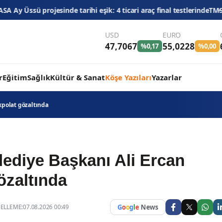
hi eşik: 4 ticari araç final testlerinde
TMSF, 106 aracı ihaleyle sat
USD
EURO
47,7067
55,0228
%0,17
%0,00
r
Eğitim
Sağlık
Kültür & Sanat
Köşe Yazıları
Yazarlar
kpolat gözaltında
lediye Başkanı Ali Ercan
özaltında
LLEME:07.08.2026 00:49
G
o
o
g
l
e
News