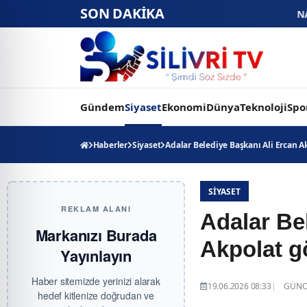
SON DAKİKA
NASA Ay Üssü projesinde tari
Gündem
Siyaset
Ekonomi
Dünya
Teknoloji
Spo
Haberler
Siyaset
Adalar Belediye Başkanı Ali Ercan A
SIYASET
REKLAM ALANI
Adalar Be
Markanızı Burada
Akpolat g
Yayınlayın
Haber sitemizde yerinizi alarak
19.06.2026 08:33
GÜNCE
hedef kitlenize doğrudan ve